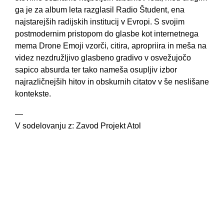
ga je za album leta razglasil Radio Študent, ena
najstarejših radijskih institucij v Evropi. S svojim
postmodernim pristopom do glasbe kot internetnega
mema Drone Emoji vzorči, citira, apropriira in meša na
videz nezdružljivo glasbeno gradivo v osvežujočo
sapico absurda ter tako nameša osupljiv izbor
najrazličnejših hitov in obskurnih citatov v še neslišane
kontekste.
—
V sodelovanju z: Zavod Projekt Atol