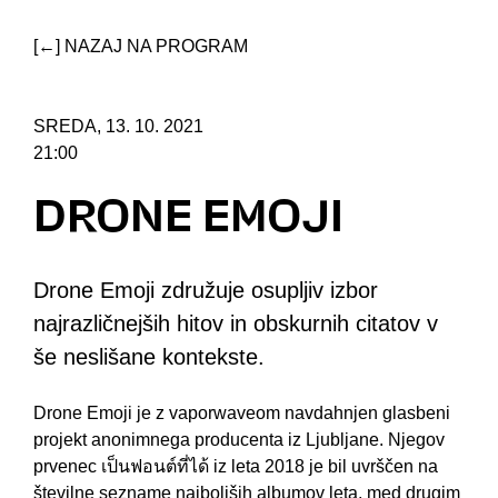
[←] NAZAJ NA PROGRAM
SREDA, 13. 10. 2021
21:00
DRONE EMOJI
Drone Emoji združuje osupljiv izbor
najrazličnejših hitov in obskurnih citatov v
še neslišane kontekste.
Drone Emoji je z vaporwaveom navdahnjen glasbeni
projekt anonimnega producenta iz Ljubljane. Njegov
prvenec เป็นฟอนต์ที่ได้ iz leta 2018 je bil uvrščen na
številne sezname najboljših albumov leta, med drugim