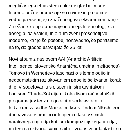
megličastega ehosistema plesne glasbe, njune
hipernatančne produkcije so izvirne in prelomne,
vedno pa vsebujejo značilno igrivo eksperimentiranje.
Z nežanrsko uporabo najsodobnejših tehnologij sta
dosegla, da vsak njun album zveni presenetljivo
moderno, kar je še posebej nenavadno, če pomislimo
na to, da glasbo ustvarjata že 25 let.
Novi album z naslovom AAI (Anarchic Artificial
Intelligence, slovensko Anarhična umetna inteligenca)
Tomovo in Wernerjevo fascinacijo s tehnologijo in
nedogmatskim raziskovanjem popelje še kvantni korak
dlje. V sodelovanju s piscem in strokovnjakom
Louisom Chude-Sokeijem, kolektivom računalniških
programerjev ter z dolgoletnim sodelavcem in
tolkalcem zasedbe Mouse on Mars Dodom NKishijem,
duo raziskuje umetno inteligenco tako v smislu
narativnega ogrodja kot tudi kompozicijskega orodja,
pri tem pa ustvarja svoje najbolj znanstvenofantastično